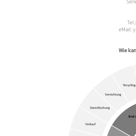
Seni
Tel
eMail: y
Wie kann