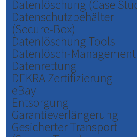
Datenlöschung (Case Stu
Datenschutzbehälter
(Secure-Box)
Datenlöschung Tools
Datenlösch-Management
Datenrettung
DEKRA Zertifizierung
eBay
Entsorgung
Garantieverlängerung
Gesicherter Transport