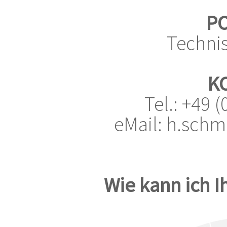
PO
Technis
K
Tel.: +49 
eMail: h.schmi
Wie kann ich I