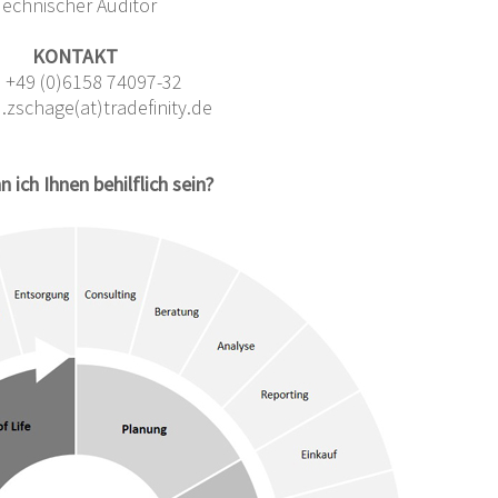
Technischer Auditor
KONTAKT
.: +49 (0)6158 74097-32
d.zschage(at)tradefinity.de
 ich Ihnen behilflich sein?