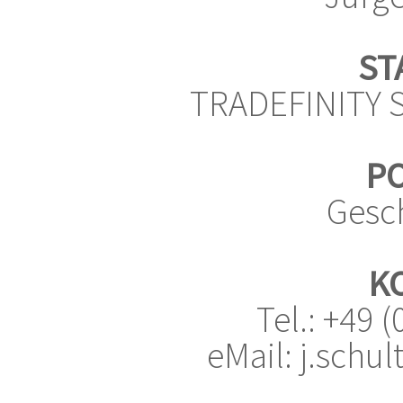
ST
TRADEFINITY S
PO
Gesch
K
Tel.: +49 
eMail: j.schul