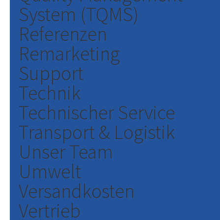
System (TQMS)
Referenzen
Remarketing
Support
Technik
Technischer Service
Transport & Logistik
Unser Team
Umwelt
Versandkosten
Vertrieb