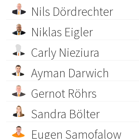
Nils Dördrechter
Niklas Eigler
Carly Nieziura
Ayman Darwich
Gernot Röhrs
Sandra Bölter
Eugen Samofalow