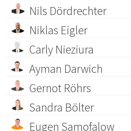
Nils Dördrechter
Niklas Eigler
Carly Nieziura
Ayman Darwich
Gernot Röhrs
Sandra Bölter
Eugen Samofalow