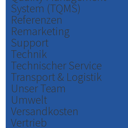
System (TQMS)
Referenzen
Remarketing
Support
Technik
Technischer Service
Transport & Logistik
Unser Team
Umwelt
Versandkosten
Vertrieb