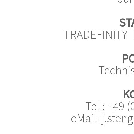
ST
TRADEFINITY 
PO
Technis
K
Tel.: +49 
eMail: j.steng