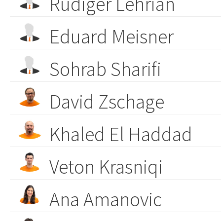
Rüdiger Lehrian
Eduard Meisner
Sohrab Sharifi
David Zschage
Khaled El Haddad
Veton Krasniqi
Ana Amanovic