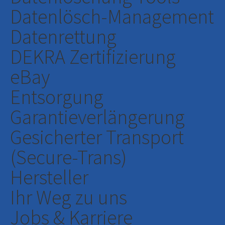
Datenlösch-Management
Datenrettung
DEKRA Zertifizierung
eBay
Entsorgung
Garantieverlängerung
Gesicherter Transport
(Secure-Trans)
Hersteller
Ihr Weg zu uns
Jobs & Karriere