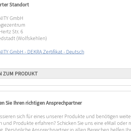
erter Standort
NITY GmbH
giezentrum
Hertz Str. 6
edstadt (Wolfskehlen)
ITY GmbH - DEKRA Zertifikat - Deutsch
N ZUM PRODUKT
en Sie Ihren richtigen Ansprechpartner
ressieren sich für eines unserer Produkte und benötigen wei
und Produkte erfahren? Schicken Sie uns eine eMail oder ruf
. Persönliche Ansprechpartner in allen Bereichen helfen Ih