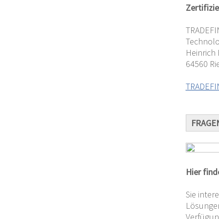
Zertifizi
TRADEFI
Technolo
Heinrich 
64560 Ri
TRADEFIN
FRAGE
Hier
find
Sie inte
Lösungen 
Verfügung