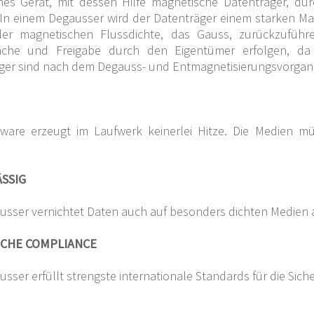
ches Gerät, mit dessen Hilfe magnetische Datenträger, du
In einem Degausser wird der Datenträger einem starken Mag
der magnetischen Flussdichte, das Gauss, zurückzufüh
ache und Freigabe durch den Eigentümer erfolgen, da
ger sind nach dem Degauss- und Entmagnetisierungsvorgang 
ware erzeugt im Laufwerk keinerlei Hitze. Die Medien 
SSIG
usser vernichtet Daten auch auf besonders dichten Medien a
ICHE COMPLIANCE
sser erfüllt strengste internationale Standards für die Sic