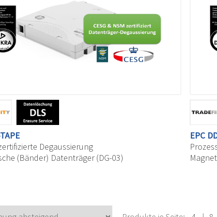
-TAPE
EPC
DD
ertifizierte Degaussierung
Prozess
sche (Bänder) Datenträger (DG-03)
Magneti
Produkte je Seite:
4
|
8