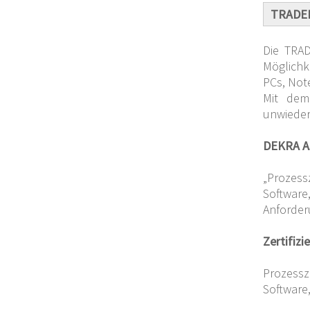
TRADEF
Die TRAD
Möglichk
PCs, Not
Mit dem
unwieder
DEKRA As
„Prozess
Software
Anforder
Zertifizi
Prozessz
Software