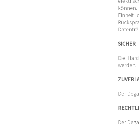
elektris
können. 
Einheit 
Rückspr
Datenträ
SICHER
Die Hard
werden.
ZUVERLÄ
Der Dega
RECHTL
Der Degau