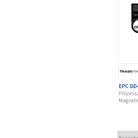
EPC
DD
Prozessz
Magneti