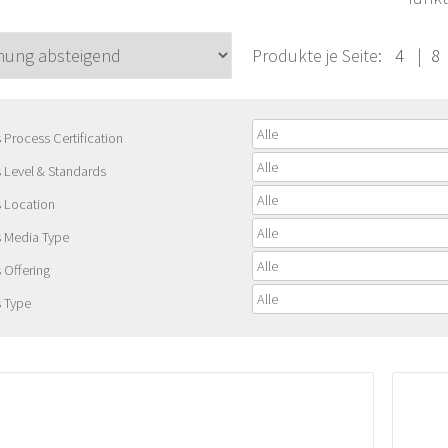
Produkte je Seite:
4
|
8
Process Certification
 Level & Standards
 Location
 Media Type
 Offering
 Type