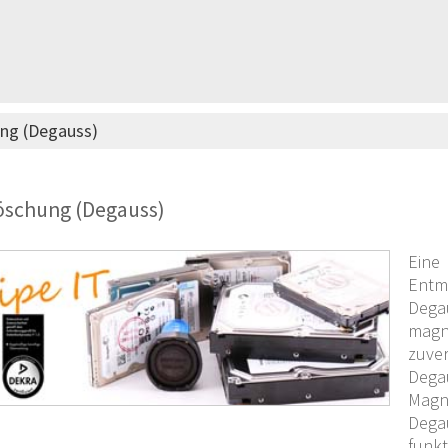
ng (Degauss)
öschung (Degauss)
Eine
Entm
Degau
magn
zuve
Dega
Magn
Dega
funkt