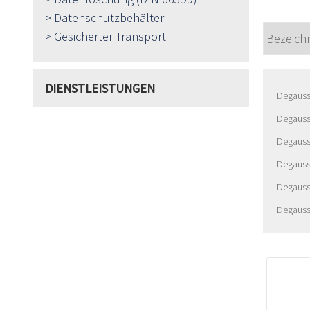
Datenschutzbehälter
Gesicherter Transport
DIENSTLEISTUNGEN
Degauss 
Degauss
Degauss
Degauss
Degauss
Degauss