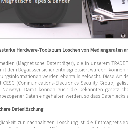
sstarke Hardware-Tools zum Löschen von Mediengeräten am
medien (Magnetische Datenträger), die in unserem TRADEF
mit dem Degausser sicher entmagnetisiert wurden, können n
ungsinformationen werden ebenfalls gelöscht. Diese Art der
 CESG (Communications-Electronics Security Group) geliste
y Norway). Damit können auch die bekannten gesetzlic
bezogener Daten eingehalten werden, so dass Datenlecks
chere Datenlöschung
lichkeit zur nachhaltigen Löschung ist die Entmagnetisier