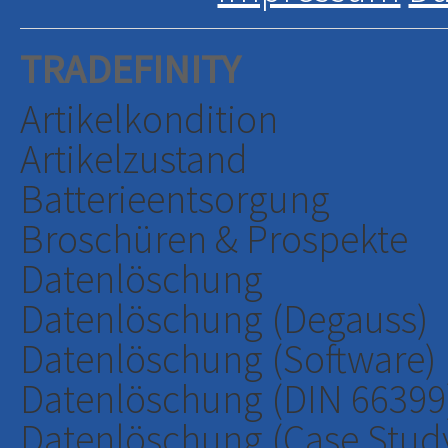
TRADEFINITY
Artikelkondition
Artikelzustand
Batterieentsorgung
Broschüren & Prospekte
Datenlöschung
Datenlöschung (Degauss)
Datenlöschung (Software)
Datenlöschung (DIN 66399
Datenlöschung (Case Stud