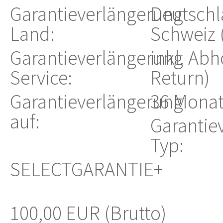
Garantieverlängerung
Deutschla
Land:
Schweiz 
Garantieverlängerung
inkl. Abh
Service:
Return)
Garantieverlängerung
36 Monat
auf:
Garantie
Typ:
SELECTGARANTIE+
100,00 EUR (Brutto)