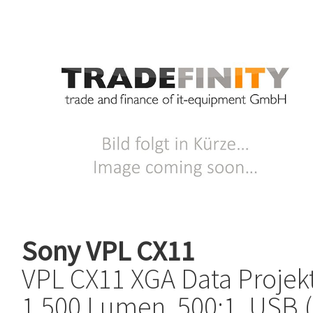
Sony
VPL CX11
VPL CX11 XGA Data Projek
1.500 Lumen, 500:1, USB 