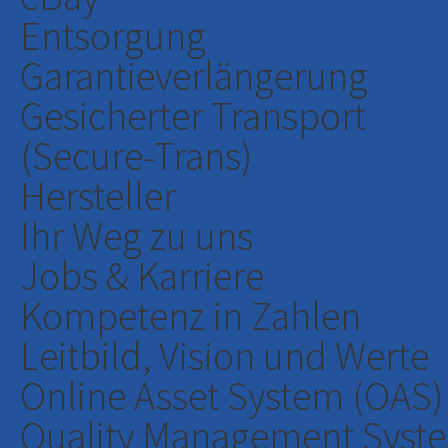
Entsorgung
Garantieverlängerung
Gesicherter Transport
(Secure-Trans)
Hersteller
Ihr Weg zu uns
Jobs & Karriere
Kompetenz in Zahlen
Leitbild, Vision und Werte
Online Asset System (OAS)
Quality Management Syst