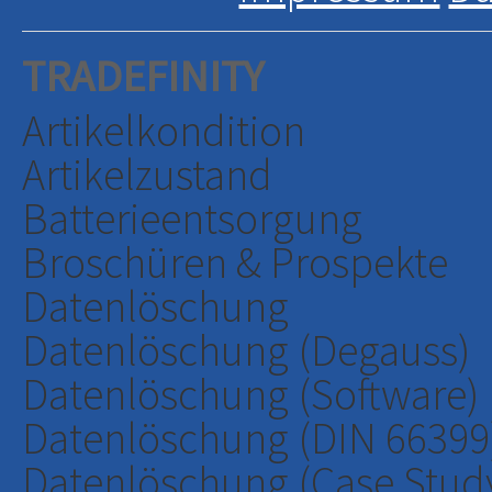
TRADEFINITY
Artikelkondition
Artikelzustand
Batterieentsorgung
Broschüren & Prospekte
Datenlöschung
Datenlöschung (Degauss)
Datenlöschung (Software)
Datenlöschung (DIN 66399
Datenlöschung (Case Stud