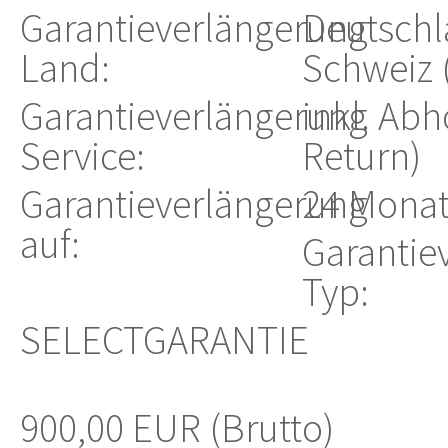
Garantieverlängerung
Deutschla
Land:
Schweiz 
Garantieverlängerung
inkl. Abh
Service:
Return)
Garantieverlängerung
24 Monat
auf:
Garantie
Typ:
SELECTGARANTIE
900,00 EUR (Brutto)