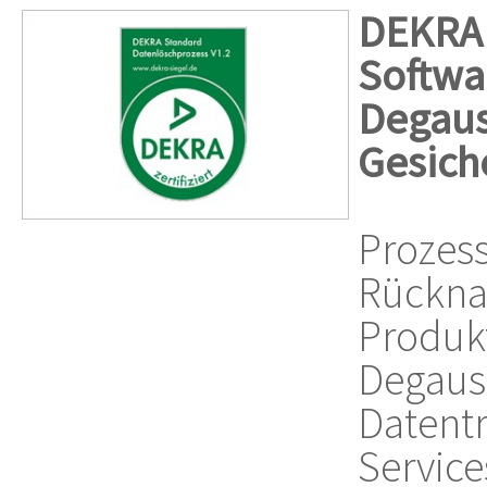
DEKRA
Softwa
Degaus
Gesich
Proze
Rückna
Produk
Degauss
Daten
Servic