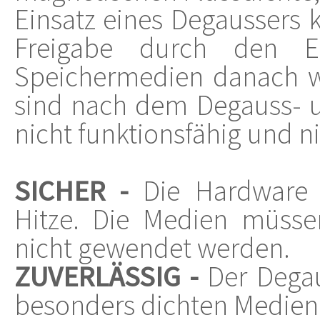
Einsatz eines Degaussers
Freigabe durch den E
Speichermedien danach we
sind nach dem Degauss- 
nicht funktionsfähig und n
SICHER -
Die Hardware 
Hitze. Die Medien müss
nicht gewendet werden.
ZUVERLÄSSIG -
Der Degau
besonders dichten Medien 