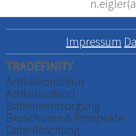
n.eigler(a
Impressum
Da
TRADEFINITY
Artikelkondition
Artikelzustand
Batterieentsorgung
Broschüren & Prospekte
Datenlöschung