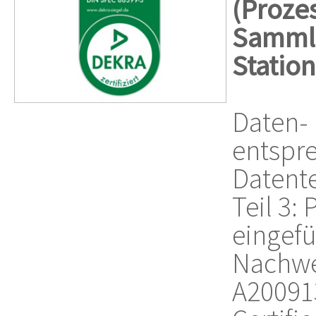
(
Prozes
Sammlu
Statio
Daten-
entspr
Datente
Teil 3:
eingefü
Nachwei
A20091