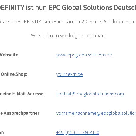
EFINITY ist nun EPC Global Solutions Deutsc
en, dass TRADEFINITY GmbH im Januar 2023 in EPC Global S
Wir sind nun wie folgt erreichbar:
Webseite:
www.epcglobalsolutions.de
 Online Shop:
yournextit.de
meine E-Mail-Adresse:
kontakt@epcglobalsolutions.com
te Ansprechpartner
vorname.nachname@epcglobalsolutio
on
+49 (0)4101 - 78081- 0