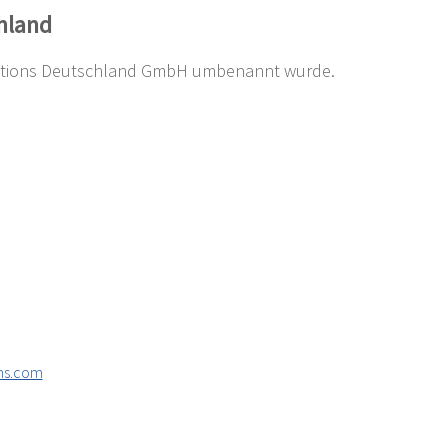
hland
olutions Deutschland GmbH umbenannt wurde.
ns.com